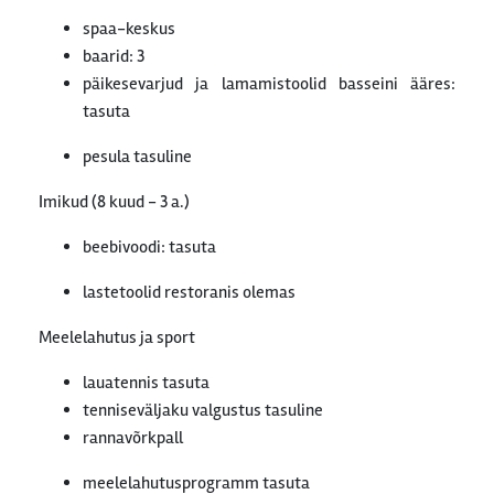
spaa-keskus
baarid: 3
päikesevarjud ja lamamistoolid basseini ääres:
tasuta
pesula tasuline
Imikud (8 kuud - 3 a.)
beebivoodi: tasuta
lastetoolid restoranis olemas
Meelelahutus ja sport
lauatennis tasuta
tenniseväljaku valgustus tasuline
rannavõrkpall
meelelahutusprogramm tasuta