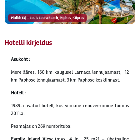
Pildid (13) – Louis Ledra Beach, Paphos, Küpros
Hotelli kirjeldus
Asukoht :
Mere ääres, 160 km kaugusel Larnaca lennujaamast, 12
km Paphose lennujaamast, 3 km Paphose kesklinnast.
Hotell :
1989.a avatud hotell, kus viimane renoveerimine toimus
2011.a.
Peamajas on 269 numbrituba:
Family Inland View
(max. 4 in., 25 m2) – ühetoaline