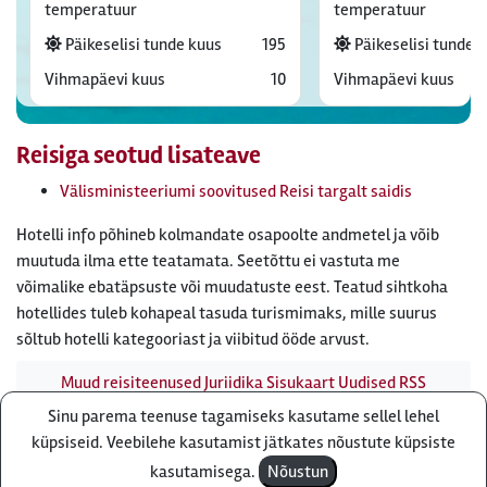
temperatuur
temperatuur
Päikeselisi tunde kuus
195
Päikeselisi tunde 
Vihmapäevi kuus
10
Vihmapäevi kuus
Reisiga seotud lisateave
Välisministeeriumi soovitused Reisi targalt saidis
Hotelli info põhineb kolmandate osapoolte andmetel ja võib
muutuda ilma ette teatamata. Seetõttu ei vastuta me
võimalike ebatäpsuste või muudatuste eest. Teatud sihtkoha
hotellides tuleb kohapeal tasuda turismimaks, mille suurus
sõltub hotelli kategooriast ja viibitud ööde arvust.
Muud reisiteenused
Juriidika
Sisukaart
Uudised
RSS
uudisvoog
Firmast
Ärikliendile
Otsi infot meie saidist
Sinu parema teenuse tagamiseks kasutame sellel lehel
Küsi pakkumist
küpsiseid. Veebilehe kasutamist jätkates nõustute küpsiste
Reisibüroo Reisiekspert, Roosikrantsi 8B Tallinn, Eesti - e-
kasutamisega.
Nõustun
post: ebyroo[ät]reisiekspert.ee - telefon:
610 8600