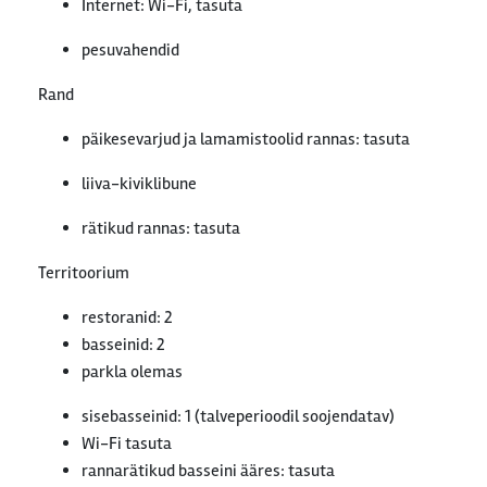
Internet: Wi-Fi, tasuta
pesuvahendid
Rand
päikesevarjud ja lamamistoolid rannas: tasuta
liiva-kiviklibune
rätikud rannas: tasuta
Territoorium
restoranid: 2
basseinid: 2
parkla olemas
sisebasseinid: 1 (talveperioodil soojendatav)
Wi-Fi tasuta
rannarätikud basseini ääres: tasuta