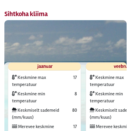
Sihtkoha kliima
jaanuar
veebrua
Keskmine max
17
Keskmine max
temperatuur
temperatuur
Keskmine min
8
Keskmine min
temperatuur
temperatuur
Keskmiselt sademeid
80
Keskmiselt sadem
(mm/kuus)
(mm/kuus)
Merevee keskmine
17
Merevee keskmin