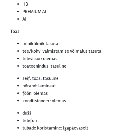
HB
PREMIUM AI
AI
Toas
minikülmik tasuta
tee/kohvi valmistamise võimalus tasuta
televiisor: olemas
toateenindus: tasuline
seif: toas, tasuline
põrand: laminaat
föön: olemas
konditsioneer: olemas
dušš
telefon
tubade koristamine: igapäevaselt