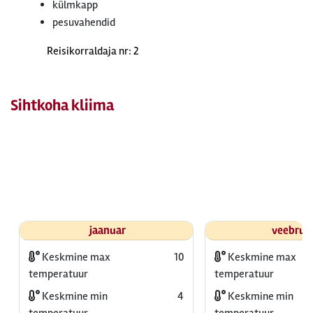
külmkapp
pesuvahendid
Reisikorraldaja nr: 2
Sihtkoha kliima
jaanuar
veebrua
Keskmine max
10
Keskmine max
temperatuur
temperatuur
Keskmine min
4
Keskmine min
temperatuur
temperatuur