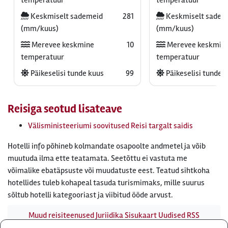
Keskmiselt sademeid
281
Keskmiselt sadem
(mm/kuus)
(mm/kuus)
Merevee keskmine
10
Merevee keskmin
temperatuur
temperatuur
Päikeselisi tunde kuus
99
Päikeselisi tunde 
Reisiga seotud lisateave
Välisministeeriumi soovitused Reisi targalt saidis
Hotelli info põhineb kolmandate osapoolte andmetel ja võib
muutuda ilma ette teatamata. Seetõttu ei vastuta me
võimalike ebatäpsuste või muudatuste eest. Teatud sihtkoha
hotellides tuleb kohapeal tasuda turismimaks, mille suurus
sõltub hotelli kategooriast ja viibitud ööde arvust.
Muud reisiteenused
Juriidika
Sisukaart
Uudised
RSS
uudisvoog
Firmast
Ärikliendile
Otsi infot meie saidist