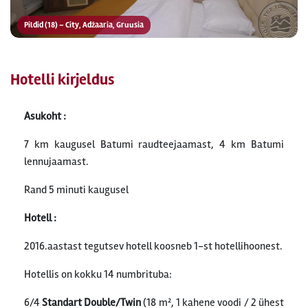
Pildid (18) – City, Adžaaria, Gruusia
Hotelli kirjeldus
Asukoht :
7 km kaugusel Batumi raudteejaamast, 4 km Batumi
lennujaamast.
Rand 5 minuti kaugusel
Hotell :
2016.aastast tegutsev hotell koosneb 1-st hotellihoonest.
Hotellis on kokku 14 numbrituba:
6/4
Standart Double/Twin
(18 m², 1 kahene voodi / 2 ühest