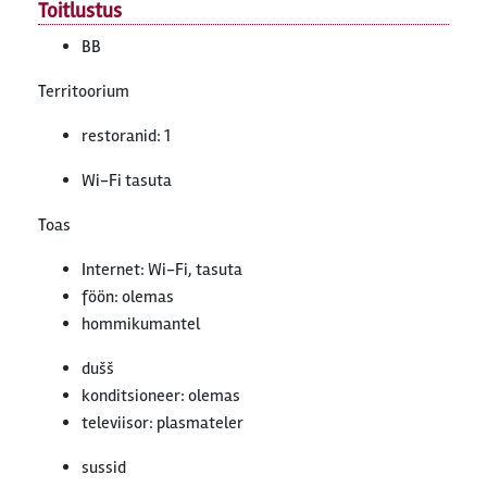
Toitlustus
BB
Territoorium
restoranid: 1
Wi-Fi tasuta
Toas
Internet: Wi-Fi, tasuta
föön: olemas
hommikumantel
dušš
konditsioneer: olemas
televiisor: plasmateler
sussid