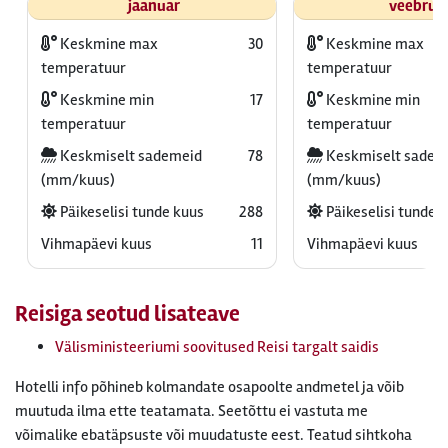
jaanuar
veebrua
Keskmine max
30
Keskmine max
temperatuur
temperatuur
Keskmine min
17
Keskmine min
temperatuur
temperatuur
Keskmiselt sademeid
78
Keskmiselt sadem
(mm/kuus)
(mm/kuus)
Päikeselisi tunde kuus
288
Päikeselisi tunde 
Vihmapäevi kuus
11
Vihmapäevi kuus
Reisiga seotud lisateave
Välisministeeriumi soovitused Reisi targalt saidis
Hotelli info põhineb kolmandate osapoolte andmetel ja võib
muutuda ilma ette teatamata. Seetõttu ei vastuta me
võimalike ebatäpsuste või muudatuste eest. Teatud sihtkoha