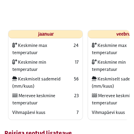
jaanuar
veebrua
Keskmine max
24
Keskmine max
temperatuur
temperatuur
Keskmine min
17
Keskmine min
temperatuur
temperatuur
Keskmiselt sademeid
56
Keskmiselt sadem
(mm/kuus)
(mm/kuus)
Merevee keskmine
23
Merevee keskmin
temperatuur
temperatuur
Vihmapäevi kuus
7
Vihmapäevi kuus
Reisiga seotud lisateave