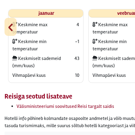
jaanuar
veebrua
‹
Keskmine max
4
Keskmine max
temperatuur
temperatuur
Keskmine min
-1
Keskmine min
temperatuur
temperatuur
Keskmiselt sademeid
43
Keskmiselt sadem
(mm/kuus)
(mm/kuus)
Vihmapäevi kuus
10
Vihmapäevi kuus
Reisiga seotud lisateave
Välisministeeriumi soovitused Reisi targalt saidis
Hotelli info põhineb kolmandate osapoolte andmetel ja võib muutu
tasuda turismimaks, mille suurus sõltub hotelli kategooriast ja vii