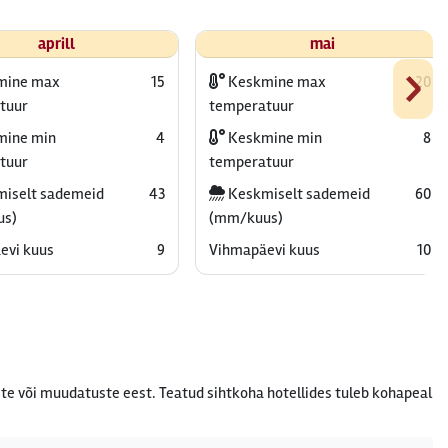
aprill
mai
›
mine max
15
Keskmine max
20
tuur
temperatuur
ine min
4
Keskmine min
8
tuur
temperatuur
iselt sademeid
43
Keskmiselt sademeid
60
us)
(mm/kuus)
evi kuus
9
Vihmapäevi kuus
10
te või muudatuste eest. Teatud sihtkoha hotellides tuleb kohapeal