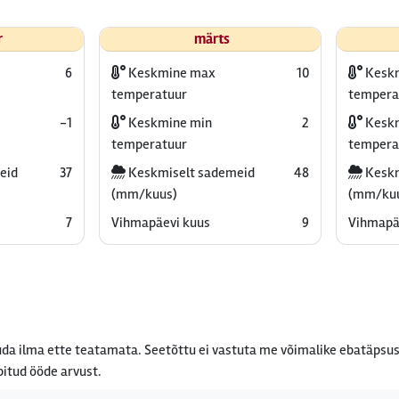
r
märts
6
Keskmine max
10
Kesk
temperatuur
tempera
-1
Keskmine min
2
Keskm
temperatuur
tempera
eid
37
Keskmiselt sademeid
48
Keskm
(mm/kuus)
(mm/ku
7
Vihmapäevi kuus
9
Vihmapä
da ilma ette teatamata. Seetõttu ei vastuta me võimalike ebatäpsus
bitud ööde arvust.