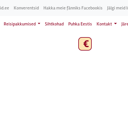
id.ee
Konverentsid
Hakka meie fänniks Facebookis
Jälgi meid 
Reisipakkumised
Sihtkohad
Puhka Eestis
Kontakt
Jär
€