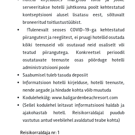
serveeritakse hotelli juhtkonna poolt kehtestatud
kontseptsiooni alusel lisatasu eest, sõltuvalt
broneeritud toitlustustüübist.
!Tulenevalt seoses COVID-19-ga kehtestatud
piirangutest ja reeglitest, ei pruugi hotellid osutada
kõiki teenuseid või osutavad neid osaliselt või
teatud piirangutega. Konkreetsel perioodil
osutatavate teenuste osas pöörduge hotelli
administratsiooni poole
Saabumisel tuleb tasuda deposiit
Informatsioon hotelli kirjelduse, hotelli teenuste,
nende aegade ja hindade kohta võib muutuda
Kodulehekülg: www.baligardenbeachresort.com
(Sellel kodulehel leitavat informatsiooni haldab ja
ajakohastab hotell. Reisikorraldajal puudub
vastutus antud veebilehel avaldatud teabe kohta)
Reisikorraldaja nr: 1