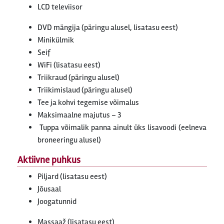
LCD televiisor
DVD mängija (päringu alusel, lisatasu eest)
Minikülmik
Seif
WiFi (lisatasu eest)
Triikraud (päringu alusel)
Triikimislaud (päringu alusel)
Tee ja kohvi tegemise võimalus
Maksimaalne majutus – 3
Tuppa võimalik panna ainult üks lisavoodi (eelneva
broneeringu alusel)
Aktiivne puhkus
Piljard (lisatasu eest)
Jõusaal
Joogatunnid
Massaaž (lisatasu eest)