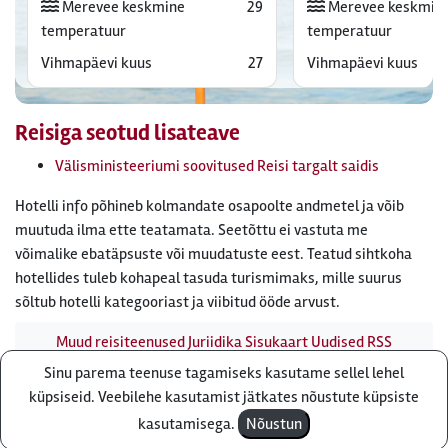
Merevee keskmine
29
Merevee keskmin
temperatuur
temperatuur
Vihmapäevi kuus
27
Vihmapäevi kuus
Reisiga seotud lisateave
Välisministeeriumi soovitused Reisi targalt saidis
Hotelli info põhineb kolmandate osapoolte andmetel ja võib
muutuda ilma ette teatamata. Seetõttu ei vastuta me
võimalike ebatäpsuste või muudatuste eest. Teatud sihtkoha
hotellides tuleb kohapeal tasuda turismimaks, mille suurus
sõltub hotelli kategooriast ja viibitud ööde arvust.
Muud reisiteenused
Juriidika
Sisukaart
Uudised
RSS
uudisvoog
Firmast
Ärikliendile
Otsi infot meie saidist
Sinu parema teenuse tagamiseks kasutame sellel lehel
Küsi pakkumist
küpsiseid. Veebilehe kasutamist jätkates nõustute küpsiste
Reisibüroo Reisiekspert, Roosikrantsi 8B Tallinn, Eesti - e-
kasutamisega.
Nõustun
post: ebyroo[ät]reisiekspert.ee - telefon:
610 8600