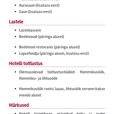
Aurusaun (lisatasu eest)
Saun (lisatasu eest)
Lastele
Lastebassein
Beebivoodi (päringu alusel)
Beebitool restoranis (päringu alusel)
Lapsehoidja (päringu alusel, lisatasu eest)
Hotelli toitlustus
Olemasolevad toitlustustüübid: Hommikusöök,
Hommiku- ja õhtusöök
Hommikusöök rootsi lauas, õhtusöök serveeritakse
menüü alusel
Märkused
Hotelli kirjelduses märgitud toitu ja jooke