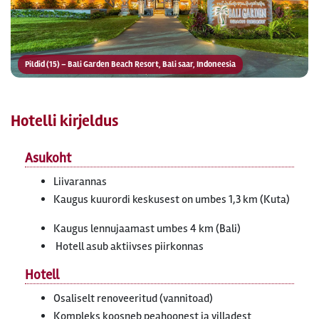
Pildid (15) – Bali Garden Beach Resort, Bali saar, Indoneesia
Hotelli kirjeldus
Asukoht
Liivarannas
Kaugus kuurordi keskusest on umbes 1,3 km (Kuta)
Kaugus lennujaamast umbes 4 km (Bali)
Hotell asub aktiivses piirkonnas
Hotell
Osaliselt renoveeritud (vannitoad)
Kompleks koosneb peahoonest ja villadest