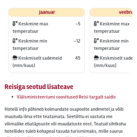
jaanuar
veebrua
Keskmine max
-5
Keskmine max
temperatuur
temperatuur
Keskmine min
-12
Keskmine min
temperatuur
temperatuur
Keskmiselt sademeid
45
Keskmiselt sadem
(mm/kuus)
(mm/kuus)
Reisiga seotud lisateave
Välisministeeriumi soovitused Reisi targalt saidis
Hotelli info põhineb kolmandate osapoolte andmetel ja võib
muutuda ilma ette teatamata. Seetõttu ei vastuta me
võimalike ebatäpsuste või muudatuste eest. Teatud sihtkoha
hotellides tuleb kohapeal tasuda turismimaks, mille suurus