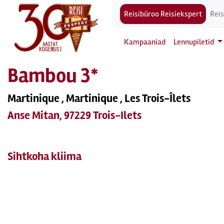
Reisibüroo Reisiekspert
Reis
Kampaaniad
Lennupiletid
Bambou 3*
Martinique , Martinique , Les Trois-Îlets
Anse Mitan, 97229 Trois-Ilets
Sihtkoha kliima