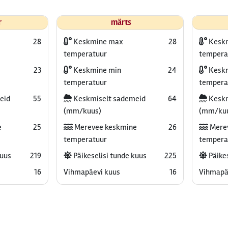
r
märts
28
Keskmine max
28
Kesk
temperatuur
tempera
23
Keskmine min
24
Keskm
temperatuur
tempera
eid
55
Keskmiselt sademeid
64
Keskm
(mm/kuus)
(mm/ku
e
25
Merevee keskmine
26
Mere
temperatuur
tempera
kuus
219
Päikeselisi tunde kuus
225
Päikes
16
Vihmapäevi kuus
16
Vihmapä