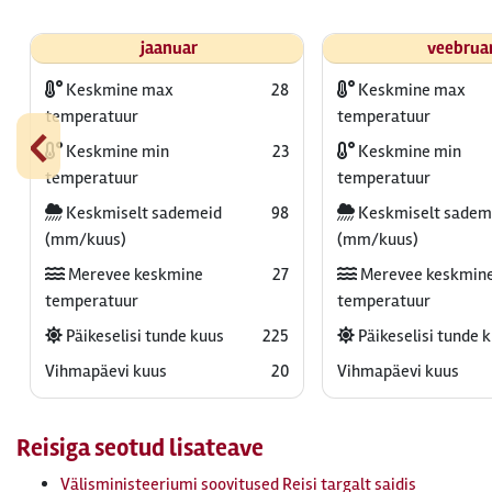
jaanuar
veebrua
Keskmine max
28
Keskmine max
‹
temperatuur
temperatuur
Keskmine min
23
Keskmine min
temperatuur
temperatuur
Keskmiselt sademeid
98
Keskmiselt sadem
(mm/kuus)
(mm/kuus)
Merevee keskmine
27
Merevee keskmin
temperatuur
temperatuur
Päikeselisi tunde kuus
225
Päikeselisi tunde 
Vihmapäevi kuus
20
Vihmapäevi kuus
Reisiga seotud lisateave
Välisministeeriumi soovitused Reisi targalt saidis