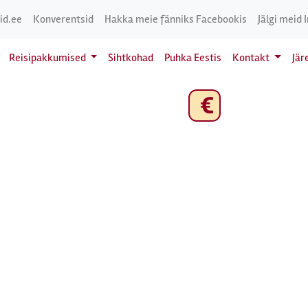
id.ee
Konverentsid
Hakka meie fänniks Facebookis
Jälgi meid 
Reisipakkumised
Sihtkohad
Puhka Eestis
Kontakt
Jär
€