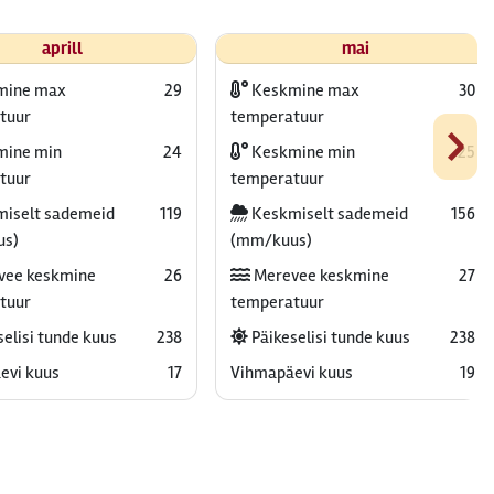
aprill
mai
mine max
29
Keskmine max
30
›
tuur
temperatuur
ine min
24
Keskmine min
25
tuur
temperatuur
iselt sademeid
119
Keskmiselt sademeid
156
us)
(mm/kuus)
vee keskmine
26
Merevee keskmine
27
tuur
temperatuur
elisi tunde kuus
238
Päikeselisi tunde kuus
238
evi kuus
17
Vihmapäevi kuus
19