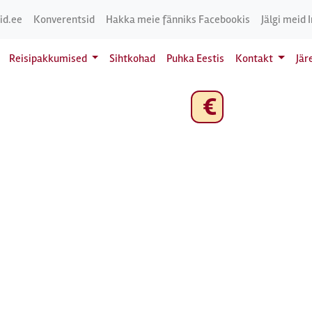
id.ee
Konverentsid
Hakka meie fänniks Facebookis
Jälgi meid 
Reisipakkumised
Sihtkohad
Puhka Eestis
Kontakt
Jär
€