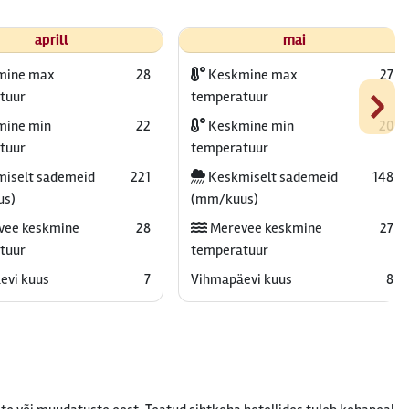
aprill
mai
mine max
28
Keskmine max
27
›
tuur
temperatuur
ine min
22
Keskmine min
20
tuur
temperatuur
iselt sademeid
221
Keskmiselt sademeid
148
us)
(mm/kuus)
vee keskmine
28
Merevee keskmine
27
tuur
temperatuur
evi kuus
7
Vihmapäevi kuus
8