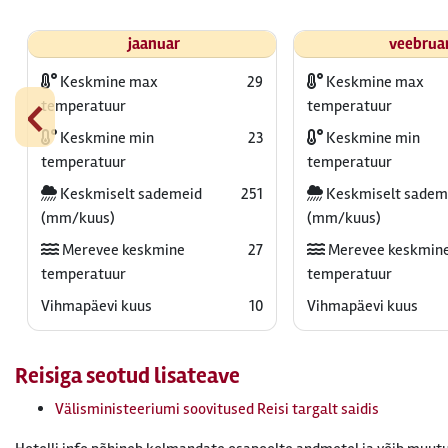
jaanuar
veebrua
Keskmine max
29
Keskmine max
‹
temperatuur
temperatuur
Keskmine min
23
Keskmine min
temperatuur
temperatuur
Keskmiselt sademeid
251
Keskmiselt sadem
(mm/kuus)
(mm/kuus)
Merevee keskmine
27
Merevee keskmin
temperatuur
temperatuur
Vihmapäevi kuus
10
Vihmapäevi kuus
Reisiga seotud lisateave
Välisministeeriumi soovitused Reisi targalt saidis