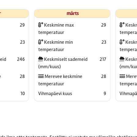
r
märts
29
Keskmine max
29
Kesk
temperatuur
tempera
23
Keskmine min
23
Keskm
temperatuur
tempera
eid
246
Keskmiselt sademeid
217
Keskm
(mm/kuus)
(mm/ku
e
28
Merevee keskmine
28
Mere
temperatuur
tempera
10
Vihmapäevi kuus
9
Vihmapä