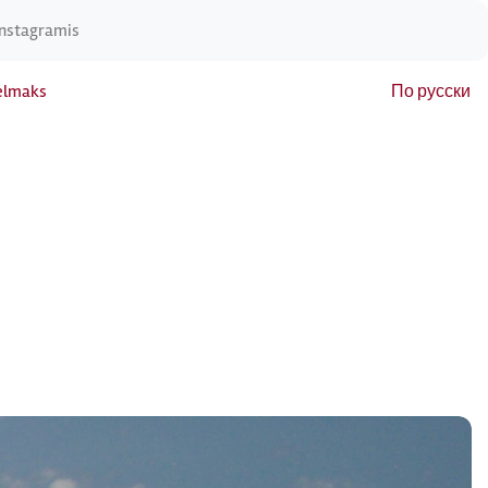
Instagramis
elmaks
По русски