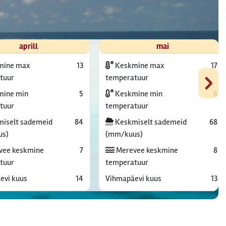
aprill
mai
mine max
13
Keskmine max
17
›
tuur
temperatuur
ine min
5
Keskmine min
8
tuur
temperatuur
iselt sademeid
84
Keskmiselt sademeid
68
us)
(mm/kuus)
vee keskmine
7
Merevee keskmine
8
tuur
temperatuur
evi kuus
14
Vihmapäevi kuus
13