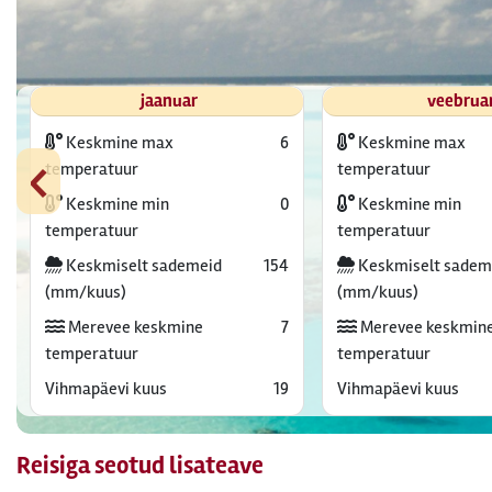
jaanuar
veebrua
Keskmine max
6
Keskmine max
‹
temperatuur
temperatuur
Keskmine min
0
Keskmine min
temperatuur
temperatuur
Keskmiselt sademeid
154
Keskmiselt sadem
(mm/kuus)
(mm/kuus)
Merevee keskmine
7
Merevee keskmin
temperatuur
temperatuur
Vihmapäevi kuus
19
Vihmapäevi kuus
Reisiga seotud lisateave