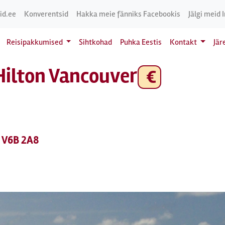
id.ee
Konverentsid
Hakka meie fänniks Facebookis
Jälgi meid 
Reisipakkumised
Sihtkohad
Puhka Eestis
Kontakt
Jär
Hilton Vancouver-
€
, V6B 2A8