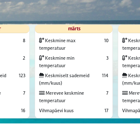
r
märts
8
Keskmine max
10
Kesk
temperatuur
tempera
2
Keskmine min
3
Keskm
temperatuur
tempera
eid
123
Keskmiselt sademeid
114
Keskm
(mm/kuus)
(mm/ku
e
7
Merevee keskmine
7
Mere
temperatuur
tempera
16
Vihmapäevi kuus
17
Vihmapä