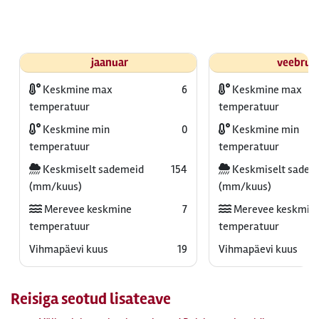
jaanuar
veebrua
Keskmine max
6
Keskmine max
temperatuur
temperatuur
Keskmine min
0
Keskmine min
temperatuur
temperatuur
Keskmiselt sademeid
154
Keskmiselt sadem
(mm/kuus)
(mm/kuus)
Merevee keskmine
7
Merevee keskmin
temperatuur
temperatuur
Vihmapäevi kuus
19
Vihmapäevi kuus
Reisiga seotud lisateave