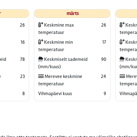
r
märts
26
Keskmine max
26
Kesk
temperatuur
tempera
16
Keskmine min
17
Keskm
temperatuur
tempera
eid
78
Keskmiselt sademeid
90
Keskm
(mm/kuus)
(mm/ku
e
23
Merevee keskmine
24
Mere
temperatuur
tempera
8
Vihmapäevi kuus
9
Vihmapä