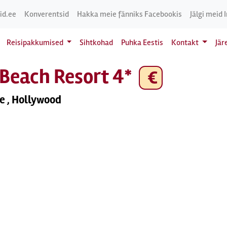
id.ee
Konverentsid
Hakka meie fänniks Facebookis
Jälgi meid 
Reisipakkumised
Sihtkohad
Puhka Eestis
Kontakt
Jär
 Beach Resort 4*
€
e , Hollywood