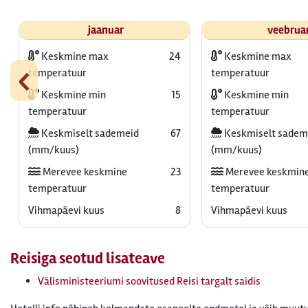
jaanuar
veebrua
Keskmine max
24
Keskmine max
‹
temperatuur
temperatuur
Keskmine min
15
Keskmine min
temperatuur
temperatuur
Keskmiselt sademeid
67
Keskmiselt sadem
(mm/kuus)
(mm/kuus)
Merevee keskmine
23
Merevee keskmin
temperatuur
temperatuur
Vihmapäevi kuus
8
Vihmapäevi kuus
Reisiga seotud lisateave
Välisministeeriumi soovitused Reisi targalt saidis