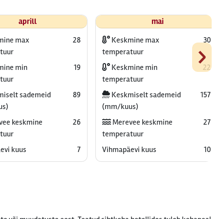
aprill
mai
mine max
28
Keskmine max
30
›
tuur
temperatuur
ine min
19
Keskmine min
22
tuur
temperatuur
iselt sademeid
89
Keskmiselt sademeid
157
us)
(mm/kuus)
vee keskmine
26
Merevee keskmine
27
tuur
temperatuur
evi kuus
7
Vihmapäevi kuus
10