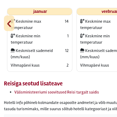
jaanuar
veebrua
‹
Keskmine max
14
Keskmine max
temperatuur
temperatuur
Keskmine min
1
Keskmine min
temperatuur
temperatuur
Keskmiselt sademeid
12
Keskmiselt sadem
(mm/kuus)
(mm/kuus)
Vihmapäevi kuus
2
Vihmapäevi kuus
Reisiga seotud lisateave
Välisministeeriumi soovitused Reisi targalt saidis
Hotelli info põhineb kolmandate osapoolte andmetel ja võib muutu
tasuda turismimaks, mille suurus sõltub hotelli kategooriast ja vii