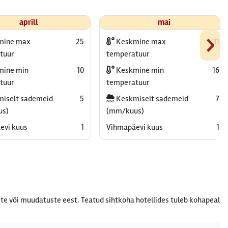
aprill
mai
›
mine max
25
Keskmine max
31
tuur
temperatuur
ine min
10
Keskmine min
16
tuur
temperatuur
iselt sademeid
5
Keskmiselt sademeid
7
us)
(mm/kuus)
evi kuus
1
Vihmapäevi kuus
1
te või muudatuste eest. Teatud sihtkoha hotellides tuleb kohapeal