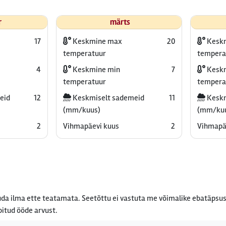
r
märts
17
Keskmine max
20
Kesk
temperatuur
tempera
4
Keskmine min
7
Keskm
temperatuur
tempera
eid
12
Keskmiselt sademeid
11
Keskm
(mm/kuus)
(mm/ku
2
Vihmapäevi kuus
2
Vihmapä
da ilma ette teatamata. Seetõttu ei vastuta me võimalike ebatäpsus
bitud ööde arvust.