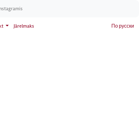
Instagramis
kt
Järelmaks
По русски