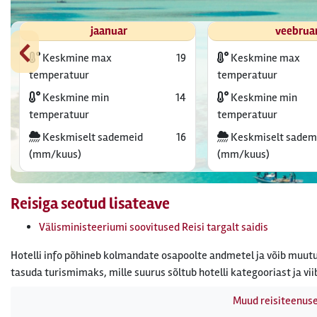
‹
jaanuar
veebrua
Keskmine max
19
Keskmine max
temperatuur
temperatuur
Keskmine min
14
Keskmine min
temperatuur
temperatuur
Keskmiselt sademeid
16
Keskmiselt sadem
(mm/kuus)
(mm/kuus)
Reisiga seotud lisateave
Välisministeeriumi soovitused Reisi targalt saidis
Hotelli info põhineb kolmandate osapoolte andmetel ja võib muutu
tasuda turismimaks, mille suurus sõltub hotelli kategooriast ja vii
Muud reisiteenus