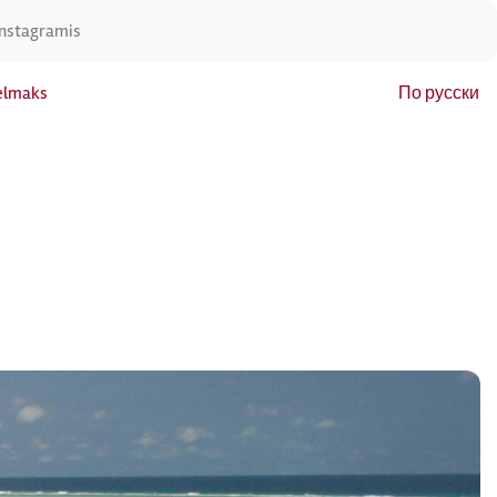
Instagramis
elmaks
По русски