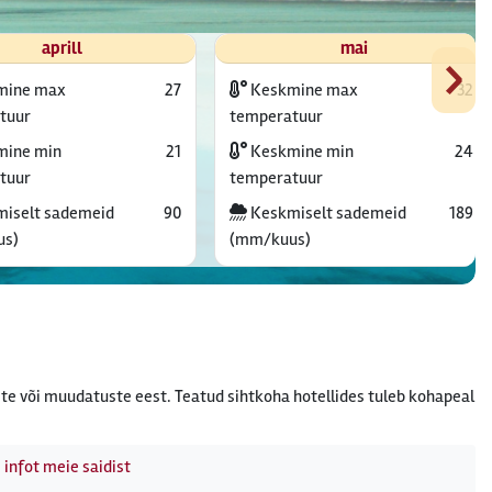
›
aprill
mai
mine max
27
Keskmine max
32
tuur
temperatuur
ine min
21
Keskmine min
24
tuur
temperatuur
iselt sademeid
90
Keskmiselt sademeid
189
us)
(mm/kuus)
te või muudatuste eest. Teatud sihtkoha hotellides tuleb kohapeal
 infot meie saidist