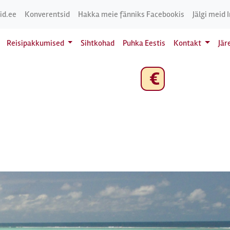
id.ee
Konverentsid
Hakka meie fänniks Facebookis
Jälgi meid 
Reisipakkumised
Sihtkohad
Puhka Eestis
Kontakt
Jär
€