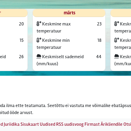
r
märts
20
Keskmine max
23
Kesk
temperatuur
tempera
15
Keskmine min
18
Keskm
temperatuur
tempera
eid
26
Keskmiselt sademeid
44
Keskm
(mm/kuus)
(mm/ku
da ilma ette teatamata. Seetõttu ei vastuta me võimalike ebatäpsus
bitud ööde arvust.
ed
Juriidika
Sisukaart
Uudised
RSS uudisvoog
Firmast
Ärikliendile
Otsi