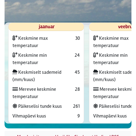
jaanuar
veebrua
Keskmine max
30
Keskmine max
temperatuur
temperatuur
Keskmine min
24
Keskmine min
temperatuur
temperatuur
Keskmiselt sademeid
45
Keskmiselt sadem
(mm/kuus)
(mm/kuus)
Merevee keskmine
28
Merevee keskmin
temperatuur
temperatuur
Päikeselisi tunde kuus
261
Päikeselisi tunde 
Vihmapäevi kuus
9
Vihmapäevi kuus