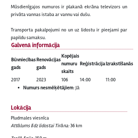
Mūsdienīgajos numuros ir plakanā ekrāna televizors un
privāta vannas istaba ar vannu vai dušu.
Transporta pakalpojumi no un uz lidostu ir pieejami par
papildu samaksu.
Galvenā informācija
Kopējais
Būvniecības
Renovācijas
numuru
Reģistrācija
Izrakstīšanās
gads
gads
skaits
2017
2023
106
14:00
11:00
Numurs nesmēķētājiem
: Jā
Lokācija
Pludmales viesnīca
Attālums līdz lidostai Tirāna:
36 km