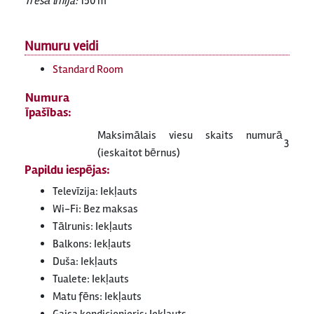
Trešā līnija:
150 m
Numuru veidi
Standard Room
Numura
īpašības:
Maksimālais viesu skaits numurā
3
(ieskaitot bērnus)
Papildu iespējas:
Televīzija: Iekļauts
Wi-Fi: Bez maksas
Tālrunis: Iekļauts
Balkons: Iekļauts
Duša: Iekļauts
Tualete: Iekļauts
Matu fēns: Iekļauts