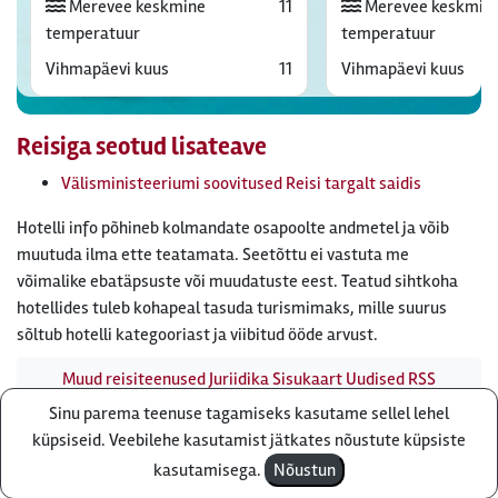
Merevee keskmine
11
Merevee keskmin
temperatuur
temperatuur
Vihmapäevi kuus
11
Vihmapäevi kuus
Reisiga seotud lisateave
Välisministeeriumi soovitused Reisi targalt saidis
Hotelli info põhineb kolmandate osapoolte andmetel ja võib
muutuda ilma ette teatamata. Seetõttu ei vastuta me
võimalike ebatäpsuste või muudatuste eest. Teatud sihtkoha
hotellides tuleb kohapeal tasuda turismimaks, mille suurus
sõltub hotelli kategooriast ja viibitud ööde arvust.
Muud reisiteenused
Juriidika
Sisukaart
Uudised
RSS
uudisvoog
Firmast
Ärikliendile
Otsi infot meie saidist
Sinu parema teenuse tagamiseks kasutame sellel lehel
Küsi pakkumist
küpsiseid. Veebilehe kasutamist jätkates nõustute küpsiste
Reisibüroo Reisiekspert, Roosikrantsi 8B Tallinn, Eesti - e-
kasutamisega.
Nõustun
post: ebyroo[ät]reisiekspert.ee - telefon:
610 8600