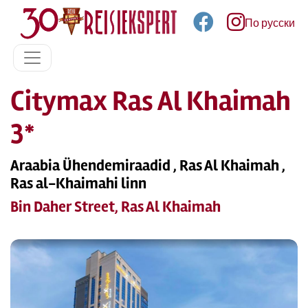
По русски
Citymax Ras Al Khaimah
3*
Araabia Ühendemiraadid , Ras Al Khaimah ,
Ras al-Khaimahi linn
Bin Daher Street, Ras Al Khaimah