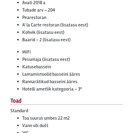
Avati 2018 a
Tubade arv – 204
Pearestoran
A' la Carte restoran (lisatasu eest)
Kohvik (lisatasu eest)
Baarid – 2 (lisatasu eest)
WiFi
Pesumaja (lisatasu eest)
Katusebassein
Lamamistoolid basseini ääres
Rannarätikud basseini ääres
Hotelli ametlik kategooria – 3*
Toad
Standard
Toa suurus umbes 22 m2
Vann või dušš