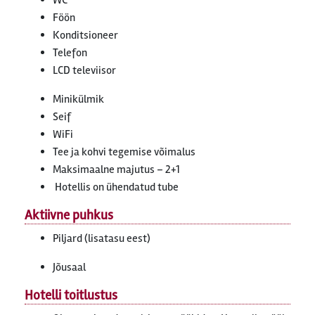
WC
Föön
Konditsioneer
Telefon
LCD televiisor
Minikülmik
Seif
WiFi
Tee ja kohvi tegemise võimalus
Maksimaalne majutus – 2+1
Hotellis on ühendatud tube
Aktiivne puhkus
Piljard (lisatasu eest)
Jõusaal
Hotelli toitlustus