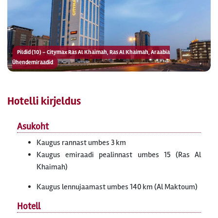
Pildid (10) – Citymax Ras Al Khaimah, Ras Al Khaimah, Araabia
Ühendemiraadid
Hotelli kirjeldus
Asukoht
Kaugus rannast umbes 3 km
Kaugus emiraadi pealinnast umbes 15 (Ras Al
Khaimah)
Kaugus lennujaamast umbes 140 km (Al Maktoum)
Hotell