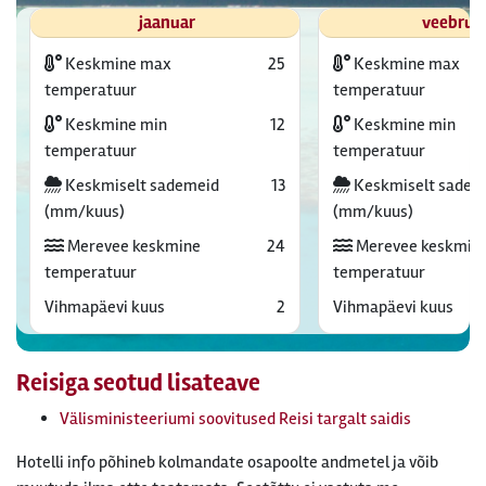
jaanuar
veebrua
Keskmine max
25
Keskmine max
temperatuur
temperatuur
Keskmine min
12
Keskmine min
temperatuur
temperatuur
Keskmiselt sademeid
13
Keskmiselt sadem
(mm/kuus)
(mm/kuus)
Merevee keskmine
24
Merevee keskmin
temperatuur
temperatuur
Vihmapäevi kuus
2
Vihmapäevi kuus
Reisiga seotud lisateave
Välisministeeriumi soovitused Reisi targalt saidis
Hotelli info põhineb kolmandate osapoolte andmetel ja võib