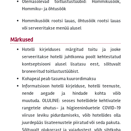
Olemasolevad toitlustustüübid: Hommikusöök,
Hommiku- ja õhtusöök
Hommikusöök rootsi lauas, õhtusöök rootsi lauas
või serveeritakse menüü alusel
Märkused
Hotelli kirjelduses märgitud toitu ja jooke
serveeritakse hotelli juhtkonna poolt kehtestatud
kontseptsiooni alusel lisatasu eest, sõltuvalt
broneeritud toitlustustüübist.
Kohapeal peab tasuma kuurordimaksu
Informatsioon hotelli kirjelduse, hotelli teenuste,
nende aegade ja hindade kohta võib
muutuda. OLULINE: seoses hotellidele kehtivatele
rangetele ohutus- ja hügieeninõuetele COVID-19
viiruse leviku pidurdamiseks, võib hotellides olla
juurdepääs lisateenustele piiratud või seda pakuta.
Sõltuvalt olukorrast ja vajadustest, võib sihtkoha