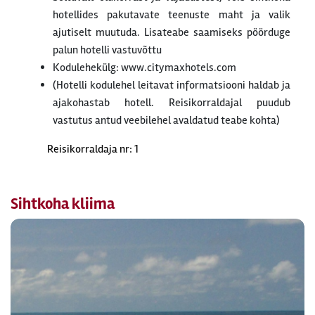
hotellides pakutavate teenuste maht ja valik
ajutiselt muutuda. Lisateabe saamiseks pöörduge
palun hotelli vastuvõttu
Kodulehekülg: www.citymaxhotels.com
(Hotelli kodulehel leitavat informatsiooni haldab ja
ajakohastab hotell. Reisikorraldajal puudub
vastutus antud veebilehel avaldatud teabe kohta)
Reisikorraldaja nr: 1
Sihtkoha kliima