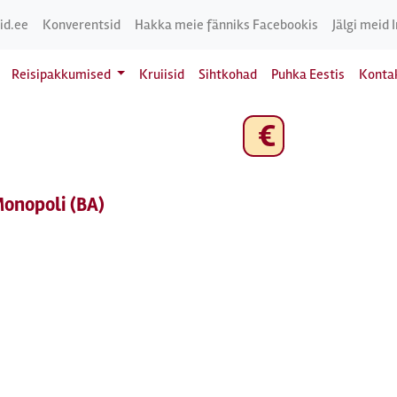
id.ee
Konverentsid
Hakka meie fänniks Facebookis
Jälgi meid 
Reisipakkumised
Kruiisid
Sihtkohad
Puhka Eestis
Konta
€
Monopoli (BA)