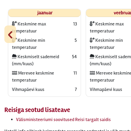
jaanuar
veebrua
Keskmine max
13
Keskmine max
‹
temperatuur
temperatuur
Keskmine min
5
Keskmine min
temperatuur
temperatuur
Keskmiselt sademeid
54
Keskmiselt sadem
(mm/kuus)
(mm/kuus)
Merevee keskmine
11
Merevee keskmin
temperatuur
temperatuur
Vihmapäevi kuus
7
Vihmapäevi kuus
Reisiga seotud lisateave
Välisministeeriumi soovitused Reisi targalt saidis