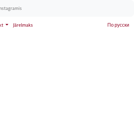
Instagramis
kt
Järelmaks
По русски