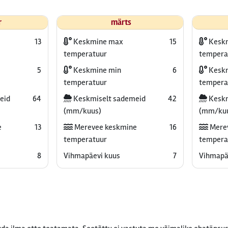
r
märts
13
Keskmine max
15
Kesk
temperatuur
tempera
5
Keskmine min
6
Keskm
temperatuur
tempera
eid
64
Keskmiselt sademeid
42
Keskm
(mm/kuus)
(mm/ku
e
13
Merevee keskmine
16
Mere
temperatuur
tempera
8
Vihmapäevi kuus
7
Vihmapä