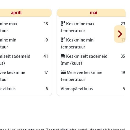
aprill
mai
mine max
18
Keskmine max
23
›
tuur
temperatuur
ine min
9
Keskmine min
13
tuur
temperatuur
iselt sademeid
41
Keskmiselt sademeid
35
us)
(mm/kuus)
vee keskmine
17
Merevee keskmine
19
tuur
temperatuur
evi kuus
6
Vihmapäevi kuus
5