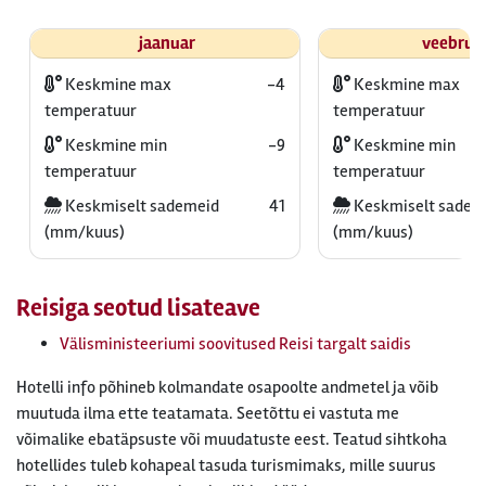
jaanuar
veebrua
Keskmine max
-4
Keskmine max
temperatuur
temperatuur
Keskmine min
-9
Keskmine min
temperatuur
temperatuur
Keskmiselt sademeid
41
Keskmiselt sadem
(mm/kuus)
(mm/kuus)
Reisiga seotud lisateave
Välisministeeriumi soovitused Reisi targalt saidis
Hotelli info põhineb kolmandate osapoolte andmetel ja võib
muutuda ilma ette teatamata. Seetõttu ei vastuta me
võimalike ebatäpsuste või muudatuste eest. Teatud sihtkoha
hotellides tuleb kohapeal tasuda turismimaks, mille suurus