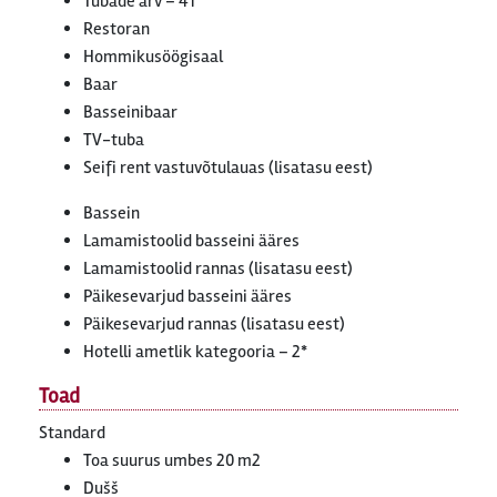
Tubade arv – 41
Restoran
Hommikusöögisaal
Baar
Basseinibaar
TV-tuba
Seifi rent vastuvõtulauas (lisatasu eest)
Bassein
Lamamistoolid basseini ääres
Lamamistoolid rannas (lisatasu eest)
Päikesevarjud basseini ääres
Päikesevarjud rannas (lisatasu eest)
Hotelli ametlik kategooria – 2*
Toad
Standard
Toa suurus umbes 20 m2
Dušš