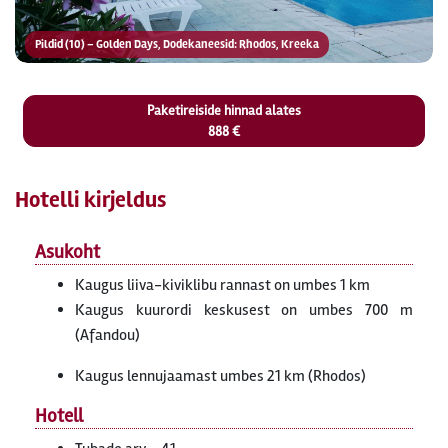
Pildid (10) – Golden Days, Dodekaneesid: Rhodos, Kreeka
Paketireiside hinnad alates
888 €
Hotelli kirjeldus
Asukoht
Kaugus liiva-kiviklibu rannast on umbes 1 km
Kaugus kuurordi keskusest on umbes 700 m
(Afandou)
Kaugus lennujaamast umbes 21 km (Rhodos)
Hotell