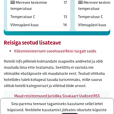
Merevee keskmine
17
Merevee keskmin
temperatuur
temperatuur
Temperatuur C
13
Temperatuur C
Vihmapäevi kuus
14
Vihmapäevi kuus
Reisiga seotud lisateave
Välisministeeriumi soovitused Reisi targalt saidis
Hotelli info põhineb kolmandate osapoolte andmetel ja võib
muutuda ilma ette teatamata. Seetõttu ei vastuta me
võimalike ebatäpsuste või muudatuste eest. Teatud sihtkoha
hotellides tuleb kohapeal tasuda turismimaks, mille suurus
sõltub hotelli kategooriast ja viibitud ööde arvust.
Muud reisiteenused
Juriidika
Sisukaart
Uudised
RSS
uudisvoog
Firmast
Ärikliendile
Otsi infot meie saidist
Sinu parema teenuse tagamiseks kasutame sellel lehel
Küsi pakkumist
küpsiseid. Veebilehe kasutamist jätkates nõustute küpsiste
Reisibüroo Reisiekspert, Roosikrantsi 8B Tallinn, Eesti - e-