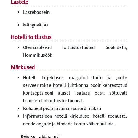
Lastele
Lastebassein
Mänguväljak
Hotelli toitlustus
Olemasolevad toitlustustüübid: Söökideta,
Hommikusöök
Märkused
Hotelli kirjelduses märgitud toitu ja jooke
serveeritakse hotelli juhtkonna poolt kehtestatud
kontseptsiooni alusel lisatasu eest, sõltuvalt
broneeritud toitlustustüübist.
Kohapeal peab tasuma kuurordimaksu
Informatsioon hotelli kirjelduse, hotelli teenuste,
nende aegade ja hindade kohta võib muutuda
Reisikorraldaja nr: 1