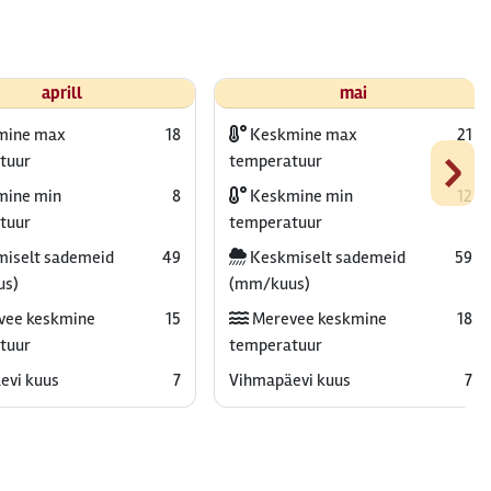
aprill
mai
mine max
18
Keskmine max
21
›
tuur
temperatuur
ine min
8
Keskmine min
12
tuur
temperatuur
iselt sademeid
49
Keskmiselt sademeid
59
us)
(mm/kuus)
vee keskmine
15
Merevee keskmine
18
tuur
temperatuur
evi kuus
7
Vihmapäevi kuus
7