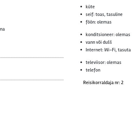
küte
seif: toas, tasuline
föön: olemas
ona
konditsioneer: olemas
vann või dušš
Internet: Wi-Fi, tasuta
televiisor: olemas
telefon
Reisikorraldaja nr: 2