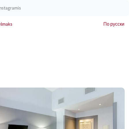
Instagramis
elmaks
По русски