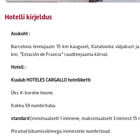
Hotelli kirjeldus
Asukoht :
Barcelona lennujaam 15 km kaugusel, Kataloonia väljakust ja
km, “Estación de Francia” raudteejaama kõrval.
Hotell :
Kuulub HOTELES CARGALLO
hotelliketti
Üks 4-kordne hoone.
Kokku 59 numbrituba:
standard
(minimaalselt 1 inimene, maksimaalselt 3 inimest 15
Piiratud liikumisvõimega inimestele numbritoad