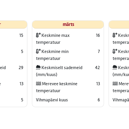
r
märts
15
Keskmine max
16
Kesk
temperatuur
tempera
5
Keskmine min
7
Keskm
temperatuur
tempera
eid
29
Keskmiselt sademeid
42
Keskm
(mm/kuus)
(mm/ku
e
13
Merevee keskmine
13
Mere
temperatuur
tempera
5
Vihmapäevi kuus
6
Vihmapä