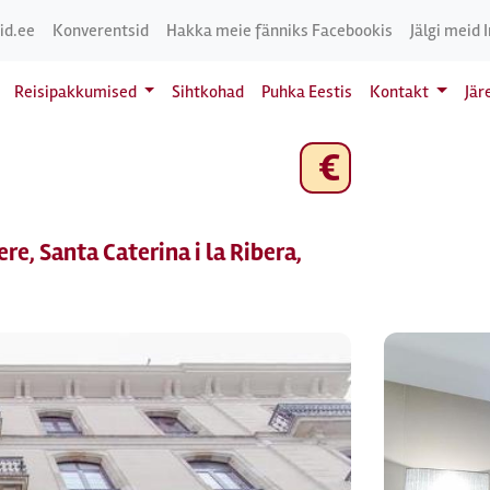
id.ee
Konverentsid
Hakka meie fänniks Facebookis
Jälgi meid 
Reisipakkumised
Sihtkohad
Puhka Eestis
Kontakt
Jär
€
re, Santa Caterina i la Ribera,