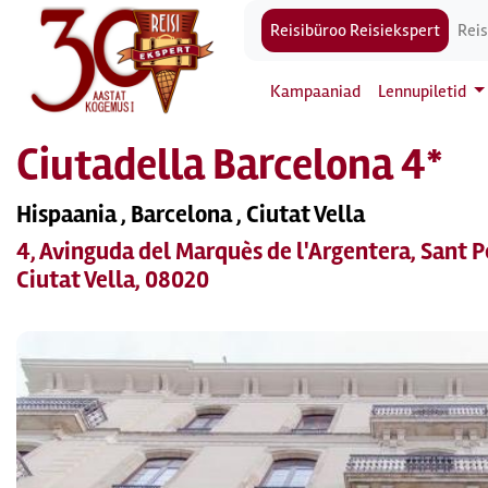
Reisibüroo Reisiekspert
Reis
Kampaaniad
Lennupiletid
Ciutadella Barcelona 4*
Hispaania , Barcelona , Ciutat Vella
4, Avinguda del Marquès de l'Argentera, Sant Pe
Ciutat Vella, 08020