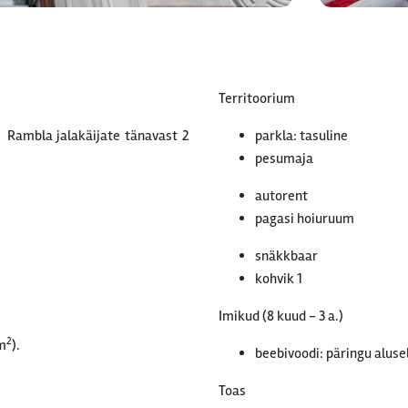
Territoorium
 Rambla jalakäijate tänavast 2
parkla: tasuline
pesumaja
autorent
pagasi hoiuruum
snäkkbaar
kohvik 1
Imikud (8 kuud - 3 a.)
2
 m
).
beebivoodi: päringu aluse
Toas