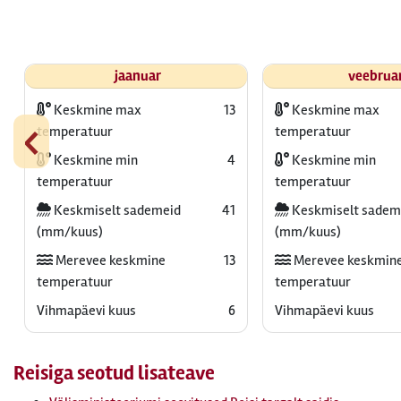
jaanuar
veebrua
Keskmine max
13
Keskmine max
‹
temperatuur
temperatuur
Keskmine min
4
Keskmine min
temperatuur
temperatuur
Keskmiselt sademeid
41
Keskmiselt sadem
(mm/kuus)
(mm/kuus)
Merevee keskmine
13
Merevee keskmin
temperatuur
temperatuur
Vihmapäevi kuus
6
Vihmapäevi kuus
Reisiga seotud lisateave