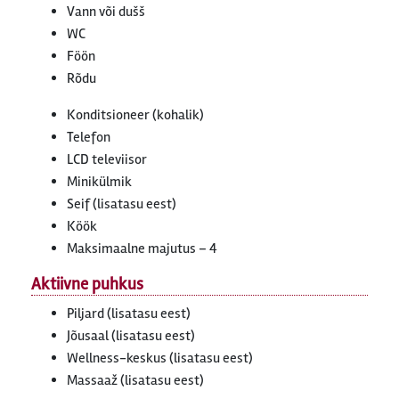
Vann või dušš
WC
Föön
Rõdu
Konditsioneer (kohalik)
Telefon
LCD televiisor
Minikülmik
Seif (lisatasu eest)
Köök
Maksimaalne majutus – 4
Aktiivne puhkus
Piljard (lisatasu eest)
Jõusaal (lisatasu eest)
Wellness-keskus (lisatasu eest)
Massaaž (lisatasu eest)