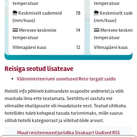
temperatuur
temperatuur
Keskmiselt sademeid
78
Keskmiselt sadem
(mm/kuus)
(mm/kuus)
Merevee keskmine
14
Merevee keskmin
temperatuur
temperatuur
Vihmapäevi kuus
12
Vihmapäevi kuus
Reisiga seotud lisateave
Välisministeeriumi soovitused Reisi targalt saidis
Hotelli info põhineb kolmandate osapoolte andmetel ja võib
muutuda ilma ette teatamata. Seetõttu ei vastuta me
võimalike ebatäpsuste või muudatuste eest. Teatud sihtkoha
hotellides tuleb kohapeal tasuda turismimaks, mille suurus
sõltub hotelli kategooriast ja viibitud ööde arvust.
Muud reisiteenused
Juriidika
Sisukaart
Uudised
RSS