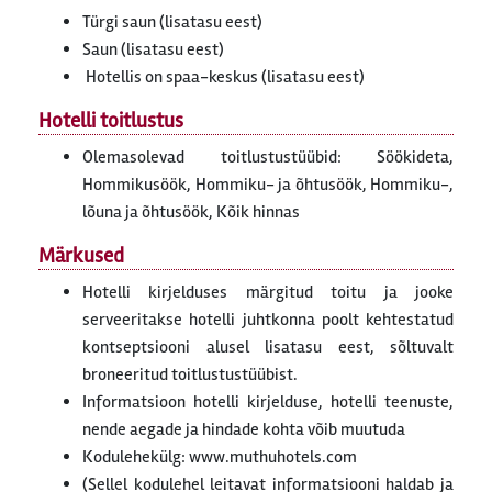
Türgi saun (lisatasu eest)
Saun (lisatasu eest)
Hotellis on spaa-keskus (lisatasu eest)
Hotelli toitlustus
Olemasolevad toitlustustüübid: Söökideta,
Hommikusöök, Hommiku- ja õhtusöök, Hommiku-,
lõuna ja õhtusöök, Kõik hinnas
Märkused
Hotelli kirjelduses märgitud toitu ja jooke
serveeritakse hotelli juhtkonna poolt kehtestatud
kontseptsiooni alusel lisatasu eest, sõltuvalt
broneeritud toitlustustüübist.
Informatsioon hotelli kirjelduse, hotelli teenuste,
nende aegade ja hindade kohta võib muutuda
Kodulehekülg: www.muthuhotels.com
(Sellel kodulehel leitavat informatsiooni haldab ja