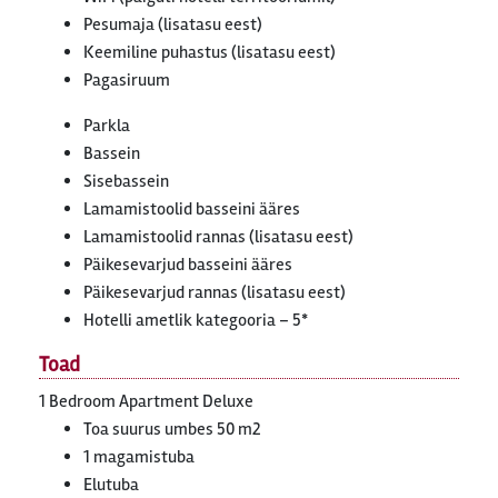
Pesumaja (lisatasu eest)
Keemiline puhastus (lisatasu eest)
Pagasiruum
Parkla
Bassein
Sisebassein
Lamamistoolid basseini ääres
Lamamistoolid rannas (lisatasu eest)
Päikesevarjud basseini ääres
Päikesevarjud rannas (lisatasu eest)
Hotelli ametlik kategooria – 5*
Toad
1 Bedroom Apartment Deluxe
Toa suurus umbes 50 m2
1 magamistuba
Elutuba