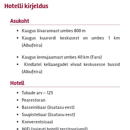
Hotelli kirjeldus
Asukoht
Kaugus liivarannast umbes 800 m
Kaugus kuurordi keskusest on umbes 1 km
(Albufeira)
Kaugus lennujaamast umbes 40 km (Faro)
Kindlatel kellaaegadel viivad keskusesse bussid
(Albufeira)
Hotell
Tubade arv – 125
Pearestoran
Basseinibaar (lisatasu eest)
Suupistebaar (lisatasu eest)
Konverentsisaal
WiFi (paiguti hotelli territooriumil)