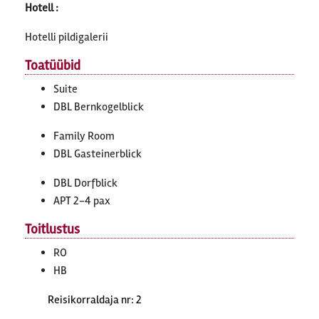
Hotell :
Hotelli pildigalerii
Toatüübid
Suite
DBL Bernkogelblick
Family Room
DBL Gasteinerblick
DBL Dorfblick
APT 2-4 pax
Toitlustus
RO
HB
Reisikorraldaja nr: 2