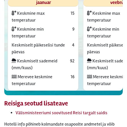
jaanuar
veebrua
Keskmine max
15
Keskmine max
temperatuur
temperatuur
Keskmine min
9
Keskmine min
temperatuur
temperatuur
Keskmiselt päikeselisi tunde
4
Keskmiselt päikeselis
päevas
päevas
Keskmiselt sademeid
92
Keskmiselt sadem
(mm/kuus)
(mm/kuus)
Merevee keskmine
16
Merevee keskmin
temperatuur
temperatuur
Reisiga seotud lisateave
Välisministeeriumi soovitused Reisi targalt saidis
Hotelli info põhineb kolmandate osapoolte andmetel ja võib