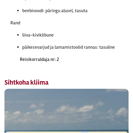
beebivoodi: päringu alusel, tasuta
Rand
liiva-kiviklibune
päikesevarjud ja lamamistoolid rannas: tasuline
Reisikorraldaja nr: 2
Sihtkoha kliima