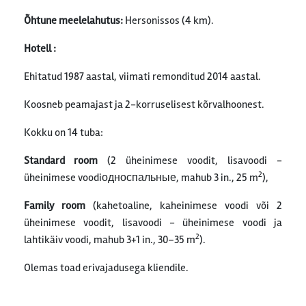
Õhtune meelelahutus:
Hersonissos (4 km).
Hotell :
Ehitatud 1987 aastal, viimati remonditud 2014 aastal.
Koosneb peamajast ja 2-korruselisest kõrvalhoonest.
Kokku on 14 tuba:
Standard
room
(2 üheinimese voodit, lisavoodi -
2
üheinimese voodiодноспальные, mahub 3 in., 25 m
),
Family
room
(kahetoaline, kaheinimese voodi või 2
üheinimese voodit, lisavoodi - üheinimese voodi ja
2
lahtikäiv voodi, mahub 3+1 in., 30–35 m
).
Olemas toad erivajadusega kliendile.