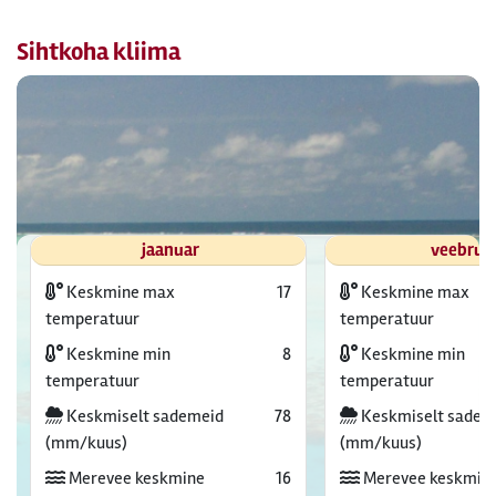
Sihtkoha kliima
jaanuar
veebrua
Keskmine max
17
Keskmine max
temperatuur
temperatuur
Keskmine min
8
Keskmine min
temperatuur
temperatuur
Keskmiselt sademeid
78
Keskmiselt sadem
(mm/kuus)
(mm/kuus)
Merevee keskmine
16
Merevee keskmin