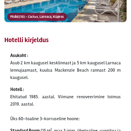
Pildid (10) – Cactus, Larnaca, Küpros
Hotelli kirjeldus
Asukoht :
Asub 2 km kaugusel kesklinnast ja 5 km kaugusel Larnaca
lennujaamast, kuulsa Mackenzie Beach rannast 200 m
kaugusel.
Hotell :
Ehitatud 1985. aastal. Viimane renoveerimine toimus
2019. aastal.
Üks 60-toaline 3-korruseline hoone:
2
Standard Room
(15 м
, max 3 inim, ühetoaline, vannitoa ja