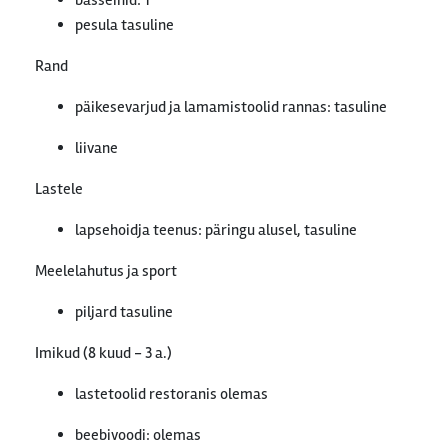
basseinid: 1
pesula tasuline
Rand
päikesevarjud ja lamamistoolid rannas: tasuline
liivane
Lastele
lapsehoidja teenus: päringu alusel, tasuline
Meelelahutus ja sport
piljard tasuline
Imikud (8 kuud - 3 a.)
lastetoolid restoranis olemas
beebivoodi: olemas