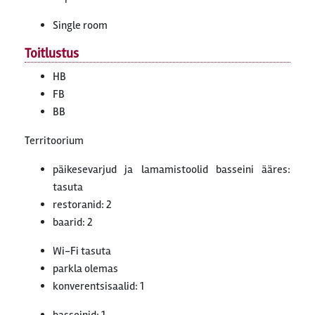
Single room
Toitlustus
HB
FB
BB
Territoorium
päikesevarjud ja lamamistoolid basseini ääres:
tasuta
restoranid: 2
baarid: 2
Wi-Fi tasuta
parkla olemas
konverentsisaalid: 1