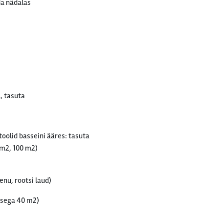
da nädalas
, tasuta
oolid basseini ääres: tasuta
 m2, 100 m2)
enu, rootsi laud)
usega 40 m2)