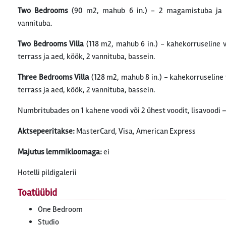
Two Bedrooms
(90 m2, mahub 6 in.) - 2 magamistuba ja k
vannituba.
Two Bedrooms Villa
(118 m2, mahub 6 in.) - kahekorruseline v
terrass ja aed, köök, 2 vannituba, bassein.
Three Bedrooms Villа
(128 m2, mahub 8 in.) - kahekorruseline 
terrass ja aed, köök, 2 vannituba, bassein.
Numbritubades on 1 kahene voodi või 2 ühest voodit, lisavoodi – 
Aktsepeeritakse:
MasterCard, Visa, American Express
Majutus lemmikloomaga:
ei
Hotelli pildigalerii
Toatüübid
One Bedroom
Studio