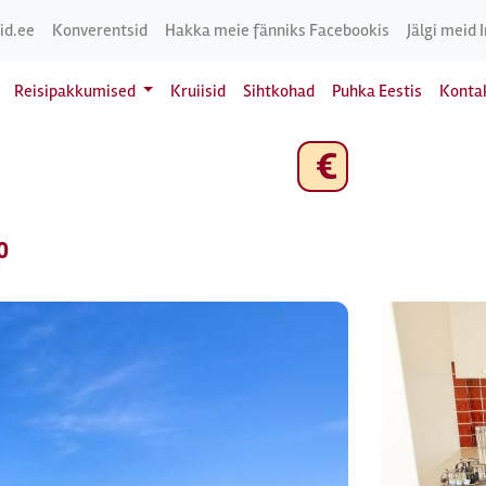
id.ee
Konverentsid
Hakka meie fänniks Facebookis
Jälgi meid 
Reisipakkumised
Kruiisid
Sihtkohad
Puhka Eestis
Konta
€
0