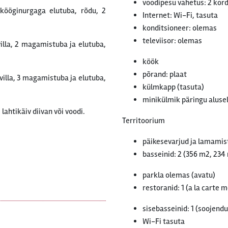
voodipesu vahetus: 2 kor
ööginurgaga elutuba, rõdu, 2
Internet: Wi-Fi, tasuta
konditsioneer: olemas
televiisor: olemas
illa, 2 magamistuba ja elutuba,
köök
põrand: plaat
villa, 3 magamistuba ja elutuba,
külmkapp (tasuta)
minikülmik päringu alusel
lahtikäiv diivan või voodi.
Territoorium
päikesevarjud ja lamamist
basseinid: 2 (356 m2, 234
parkla olemas (avatu)
restoranid: 1 (a la carte m
sisebasseinid: 1 (soojend
Wi-Fi tasuta