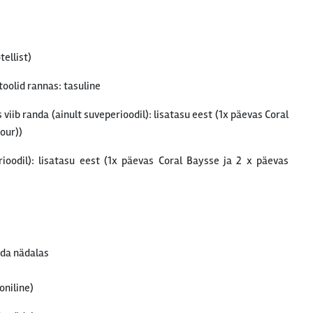
tellist)
oolid rannas: tasuline
 viib randa (ainult suveperioodil): lisatasu eest (1x päevas Coral
our))
rioodil): lisatasu eest (1x päevas Coral Baysse ja 2 x päevas
rda nädalas
oniline)