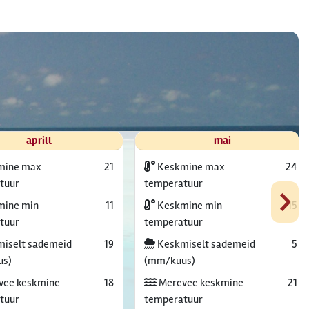
aprill
mai
mine max
21
Keskmine max
24
›
tuur
temperatuur
ine min
11
Keskmine min
15
tuur
temperatuur
iselt sademeid
19
Keskmiselt sademeid
5
us)
(mm/kuus)
vee keskmine
18
Merevee keskmine
21
tuur
temperatuur