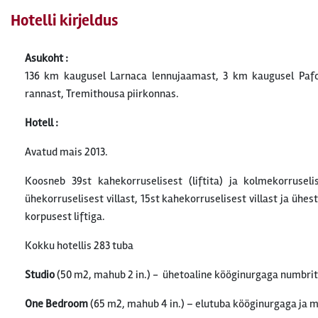
Hotelli kirjeldus
Asukoht :
136 km kaugusel Larnaca lennujaamast, 3 km kaugusel Paf
rannast, Tremithousa piirkonnas.
Hotell :
Avatud mais 2013.
Koosneb 39st kahekorruselisest (liftita) ja kolmekorruselis
ühekorruselisest villast, 15st kahekorruselisest villast ja ühe
korpusest liftiga.
Kokku hotellis 283 tuba
Studio
(50 m2, mahub 2 in.) - ühetoaline kööginurgaga numbrit
One Bedroom
(65 m2, mahub 4 in.) – elutuba kööginurgaga ja 