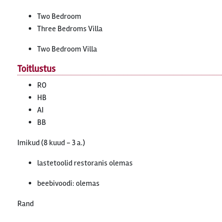
Two Bedroom
Three Bedroms Villa
Two Bedroom Villa
Toitlustus
RO
HB
AI
BB
Imikud (8 kuud - 3 a.)
lastetoolid restoranis olemas
beebivoodi: olemas
Rand