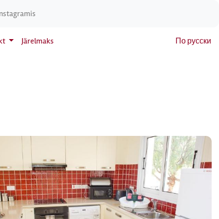
Instagramis
kt
Järelmaks
По русски