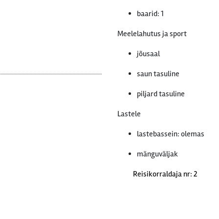
baarid: 1
Meelelahutus ja sport
jõusaal
saun tasuline
piljard tasuline
Lastele
lastebassein: olemas
mänguväljak
Reisikorraldaja nr: 2