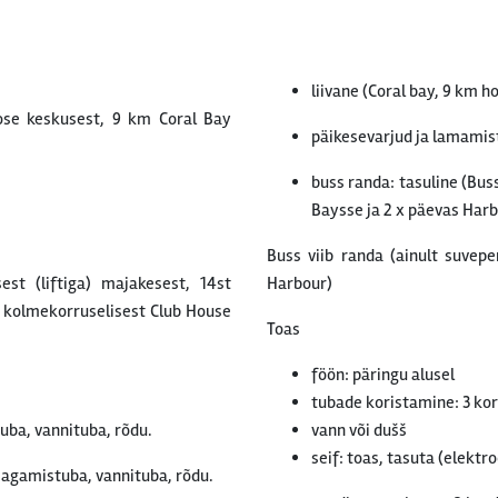
liivane (Coral bay, 9 km ho
ose keskusest, 9 km Coral Bay
päikesevarjud ja lamamist
buss randa: tasuline (Buss
Baysse ja 2 x päevas Harb
Buss viib randa (ainult suvepe
est (liftiga) majakesest, 14st
Harbour)
st kolmekorruselisest Club House
Toas
föön: päringu alusel
tubade koristamine: 3 ko
uba, vannituba, rõdu.
vann või dušš
seif: toas, tasuta (elektro
magamistuba, vannituba, rõdu.