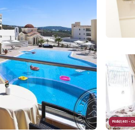
Pildid (40) – C