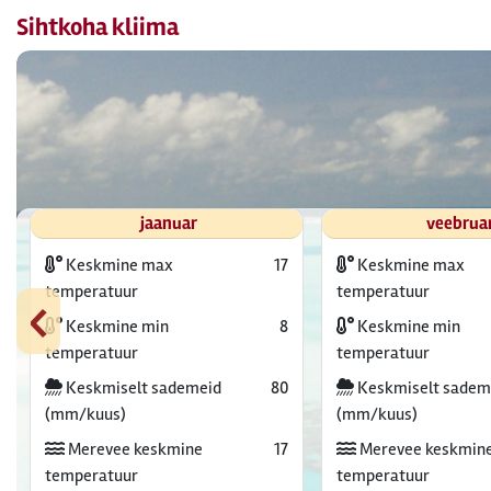
Sihtkoha kliima
jaanuar
veebrua
Keskmine max
17
Keskmine max
‹
temperatuur
temperatuur
Keskmine min
8
Keskmine min
temperatuur
temperatuur
Keskmiselt sademeid
80
Keskmiselt sadem
(mm/kuus)
(mm/kuus)
Merevee keskmine
17
Merevee keskmin
temperatuur
temperatuur