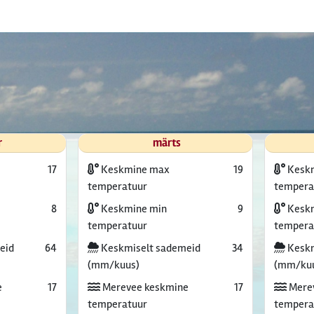
r
märts
17
Keskmine max
19
Kesk
temperatuur
tempera
8
Keskmine min
9
Keskm
temperatuur
tempera
eid
64
Keskmiselt sademeid
34
Keskm
(mm/kuus)
(mm/ku
e
17
Merevee keskmine
17
Mere
temperatuur
tempera