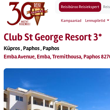
Reisibüroo Reisiekspert
Reis
Kampaaniad
Lennupiletid
Club St George Resort 3*
Küpros , Paphos , Paphos
Emba Avenue, Emba, Tremithousa, Paphos 827