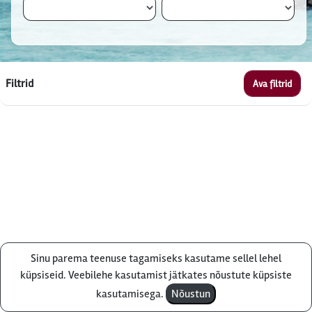
Filtrid
Ava filtrid
Sinu parema teenuse tagamiseks kasutame sellel lehel
Küsi pakkumist
küpsiseid. Veebilehe kasutamist jätkates nõustute küpsiste
kasutamisega.
Nõustun