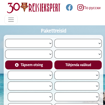
По русски
Pakettreisid
Täpsem otsing
Tühjenda valikud